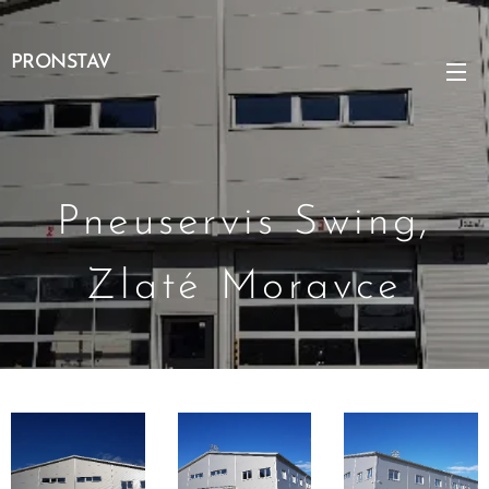
PRONSTAV
Pneuservis Swing,
Zlaté Moravce